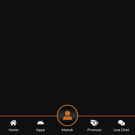
Home
Apps
Masuk
Promosi
Live Chat