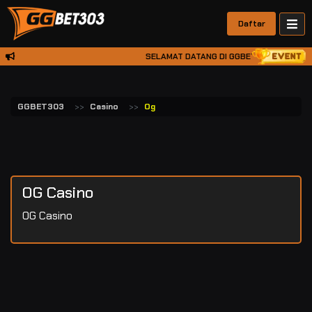
Daftar
SELAMAT DATANG DI GGBET303 • TERSEDI
GGBET303
Casino
Og
OG Casino
OG Casino